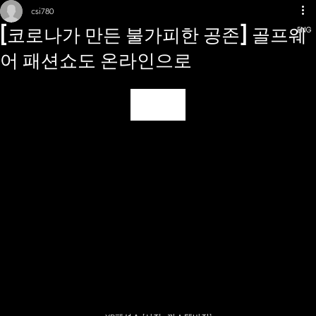
csi780
​[코로나가 만든 불가피한 공존] 골프웨
ENG
어 패션쇼도 온라인으로
Click Me