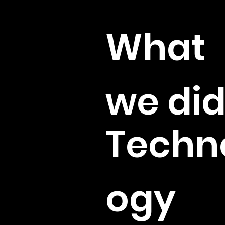
Client
What
we di
Techn
ogy