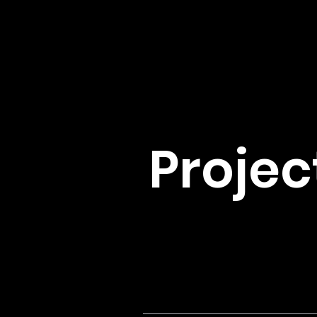
For
Projec